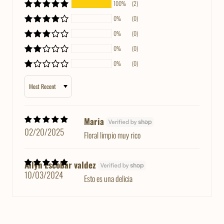
100%
(2)
0%
(0)
0%
(0)
0%
(0)
0%
(0)
SORT BY
Maria
02/20/2025
Floral limpio muy rico
Ailyn Escobar valdez
10/03/2024
Esto es una delicia