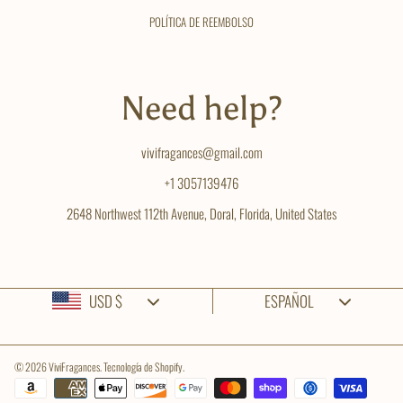
POLÍTICA DE REEMBOLSO
Need help?
vivifragances@gmail.com
+1 3057139476
2648 Northwest 112th Avenue, Doral, Florida, United States
País/región
Idioma
USD $
ESPAÑOL
© 2026 ViviFragances.
Tecnología de Shopify
.
Formas