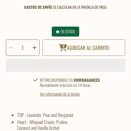
Regular
GASTOS DE ENVÍO
SE CALCULAN EN LA PANTALLA DE PAGO.
EN STOCK
SELECCIONAR
Reducir
Aumentar
CANTIDAD
AGREGAR AL CARRITO
cantidad
cantidad
para
para
HER
HER
HONOR
HONOR
FASCINÓ
FASCINÓ
100ml
100ml
RETIRO DISPONIBLE EN
VIVIFRAGANCES
Normalmente está listo en 24 horas
Ver información de la tienda
TOP - Lavender, Pear and Bergamot
Heart - Whipped Cream, Praline,
Coconut and Vanilla Orchid